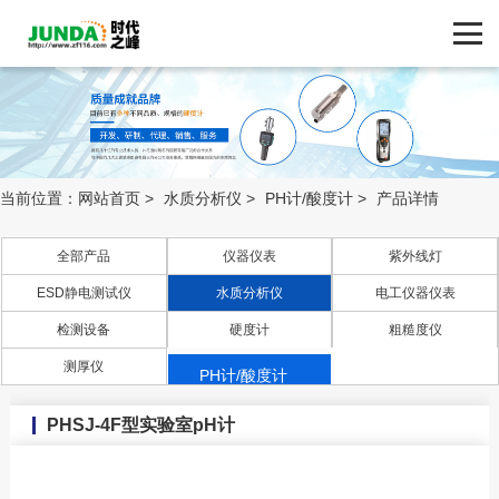
网站首页
产品中心
产品中心
ZF116.COM
品牌中心
当前位置：
网站首页
>
水质分析仪
>
PH计/酸度计
>
产品详情
新闻动态
全部产品
仪器仪表
紫外线灯
ESD静电测试仪
水质分析仪
电工仪器仪表
技术支持
检测设备
硬度计
粗糙度仪
电极
客户案例
测厚仪
PH计/酸度计
折光仪
PHSJ-4F型实验室pH计
联系我们
电导率仪