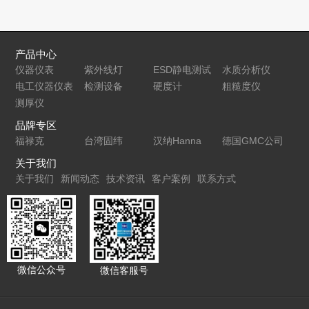
探头
的测定
产品中心
仪器仪表
紫外线灯
ESD静电测试
水质分析仪
电工仪器仪表
检测设备
仪
硬度计
粗糙度仪
测厚仪
品牌专区
福禄克
台湾固纬
汉纳Hanna
德国GMC公司
关于我们
关于我们
新闻动态
技术资讯
客户案例
联系方式
微信公众号
微信客服号