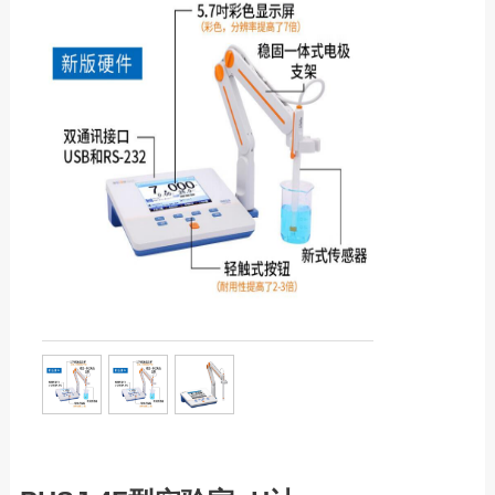
服务热线：13760205028
COD/BOD测定仪
联系邮箱：liu56817@126.com