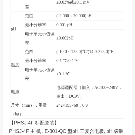
±0.03%
或
±0.1 mV
差
范围
(-2.000
～
20.000)pH
最小分辨率
0.001 pH
pH
电子单元示值误
±0.002pH
差
范围
(-10.0
～
135.0)
℃
/(14.0-275.0)
℉
最小分辨率
0.1
℃
/0.1
℉
温度
电子单元示值误
±0.1
℃
差
电源适配器（输入：
AC100~240V
，
电源
输出：
DC9V
）
尺寸（
mm
），重量
242
×
195
×
68
，
0.9
（
kg
）
【
PHSJ-4F
标配套装】
PHSJ-4F
主 机
, E-301-QC
型
pH
三复合电极
, pH
袋装