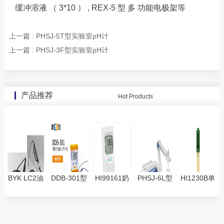
缓冲溶液 （
3*10
）
, REX-5
型 多 功能电极架等
上一篇 : PHSJ-5T型实验室pH计
上一篇 : PHSJ-3F型实验室pH计
产品推荐
Hot Products
BYK LC2油
DDB-301型
HI99161奶
PHSJ-6L型
HI1230B单
漆电导率仪
便携式油料
酪酸度pH分
实验室pH计
透析膜塑胶
1722管状探
电导率仪
析测定仪生
复合酸度pH
头1710板状
产过程中pH
电极