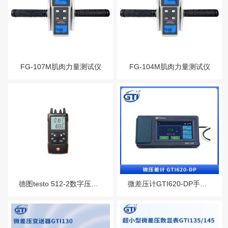
服务热线：13760205028
差变送器
尘埃粒子计数器
联系邮箱：liu56817@126.com
露点仪
张力仪
FG-107M肌肉力量测试仪
FG-104M肌肉力量测试仪
测力计/推拉力计/
扭矩仪
转速表，频闪仪
色差仪光泽仪
气体检测仪
噪音计
德图testo 512-2数字压差测量仪可连接APP
微差压计GTI620-DP手持式微差压计