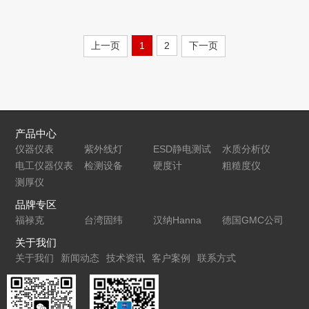
上一页
1
2
下一页
产品中心
仪器仪表
紫外线灯
ESD静电测试
水质分析仪
电工仪器仪表
检测设备
仪
硬度计
粗糙度仪
测厚仪
品牌专区
福禄克
台湾固纬
汉纳Hanna
德国GMC公司
关于我们
关于我们
新闻动态
技术资讯
客户案例
联系方式