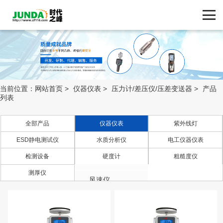
网站首页
产品中心
产品中心
ZF116.COM
品牌中心
当前位置：
网站首页
>
仪器仪表
>
压力计/差压仪/压差变送器
>
产品
列表
新闻动态
全部产品
仪器仪表
紫外线灯
技术支持
ESD静电测试仪
水质分析仪
电工仪器仪表
照度计
检测设备
硬度计
粗糙度仪
流量计
客户案例
测厚仪
风速仪
联系我们
温度计
压力计/差压仪/压