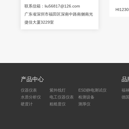
联系信箱：liu56817@126.com
HI12
广东省深圳市福田区深南中路南侧南光
捷佳大厦3229室
产品中心
品
仪器仪表
紫外线灯
ESD静电测试仪
福
水质分析仪
电工仪器仪表
检测设备
德国
硬度计
粗糙度仪
测厚仪