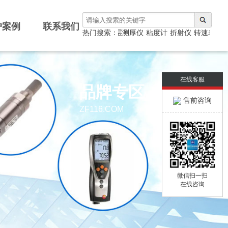
户案例
联系我们
测厚仪
热门搜索：
涂层测厚仪
粘度计
折射仪
转速表
光
在线客服
品牌专区
售前咨询
ZF116.COM
微信扫一扫
在线咨询