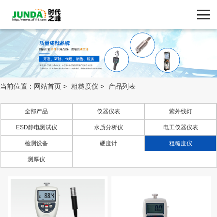
网站首页
产品中心
产品中心
ZF116.COM
品牌中心
当前位置：
网站首页
>
粗糙度仪
>
产品列表
新闻动态
全部产品
仪器仪表
紫外线灯
ESD静电测试仪
水质分析仪
电工仪器仪表
技术支持
检测设备
硬度计
粗糙度仪
客户案例
测厚仪
联系我们