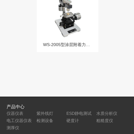
WS-2005型涂层附着力自动划痕仪
产品中心
仪器仪表
紫外线灯
ESD静电测试
水质分析仪
电工仪器仪表
检测设备
仪
硬度计
粗糙度仪
测厚仪