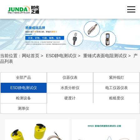
网站首页
产品中心
产品中心
ZF116.COM
品牌中心
当前位置：
网站首页
>
ESD静电测试仪
>
重锤式表面电阻测试仪
>
产
品列表
新闻动态
全部产品
仪器仪表
紫外线灯
技术支持
ESD静电测试仪
水质分析仪
电工仪器仪表
检测设备
硬度计
粗糙度仪
人体接地测试仪 实
客户案例
测厚仪
时接地监测器
静电电压表
联系我们
重锤式表面电阻测
试仪