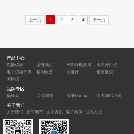
上一页
1
2
3
4
下一页
产品中心
仪器仪表
紫外线灯
ESD静电测试
水质分析仪
电工仪器仪表
检测设备
仪
硬度计
粗糙度仪
测厚仪
品牌专区
福禄克
台湾固纬
汉纳Hanna
德国GMC公司
关于我们
关于我们
新闻动态
技术资讯
客户案例
联系方式