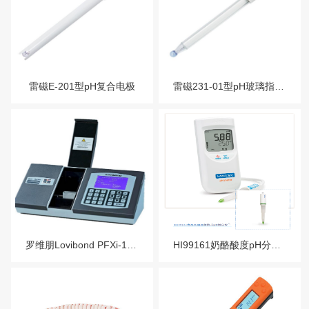
雷磁E-201型pH复合电极
雷磁231-01型pH玻璃指示电极
罗维朋Lovibond PFXi-195系列自动色度仪常年备用钨灯比色皿等配件
HI99161奶酪酸度pH分析测定仪生产过程中pH的测定