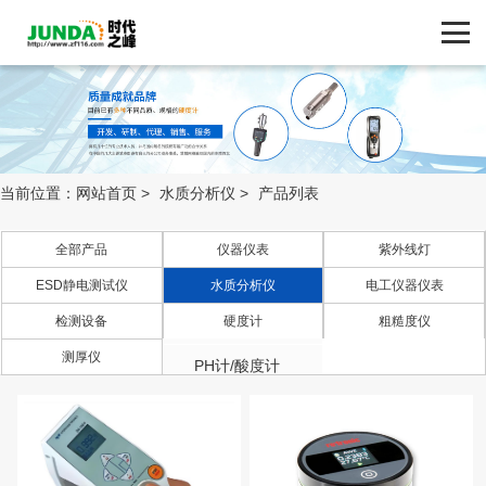
网站首页
产品中心
产品中心
ZF116.COM
品牌中心
当前位置：
网站首页
>
水质分析仪
>
产品列表
新闻动态
全部产品
仪器仪表
紫外线灯
ESD静电测试仪
水质分析仪
电工仪器仪表
技术支持
检测设备
硬度计
粗糙度仪
电极
客户案例
测厚仪
PH计/酸度计
折光仪
联系我们
电导率仪