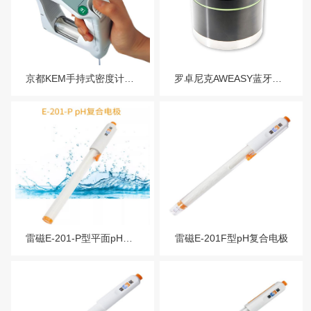
服务热线：13760205028
COD/BOD测定仪
联系邮箱：liu56817@126.com
京都KEM手持式密度计DA-130N比重计
罗卓尼克AWEASY蓝牙水活性测量头
雷磁E-201-P型平面pH复合电极
雷磁E-201F型pH复合电极