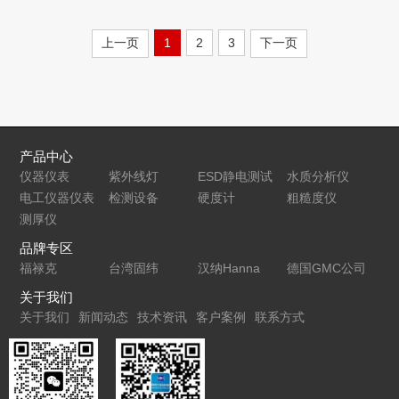
上一页
1
2
3
下一页
产品中心
仪器仪表
紫外线灯
ESD静电测试
水质分析仪
电工仪器仪表
检测设备
仪
硬度计
粗糙度仪
测厚仪
品牌专区
福禄克
台湾固纬
汉纳Hanna
德国GMC公司
关于我们
关于我们
新闻动态
技术资讯
客户案例
联系方式