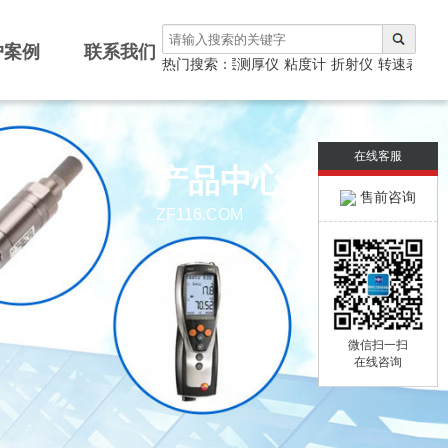
户案例
联系我们
测厚仪
热门搜索：
涂层测厚仪
粘度计
折射仪
转速表
光泽
在线客服
产品中心
售前咨询
ZF116.COM
微信扫一扫
在线咨询