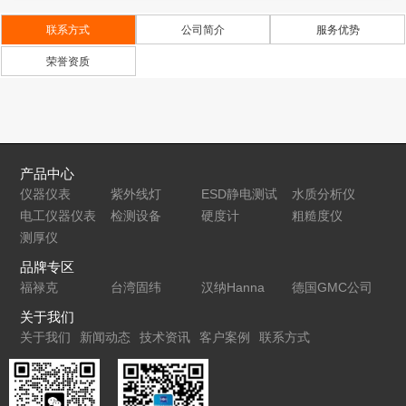
钢)K0003236M201
仪,RAYTEK
联系方式
公司简介
服务优势
GPSSF激光
荣誉资质
瞄准探头
GPRCF探头
产品中心
仪器仪表
紫外线灯
ESD静电测试
水质分析仪
电工仪器仪表
检测设备
仪
硬度计
粗糙度仪
测厚仪
品牌专区
福禄克
台湾固纬
汉纳Hanna
德国GMC公司
关于我们
关于我们
新闻动态
技术资讯
客户案例
联系方式