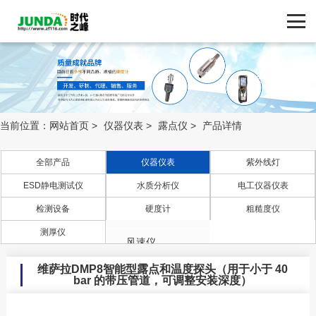
网站首页
产品中心
产品中心
ZF116.COM
品牌中心
当前位置：
网站首页
>
仪器仪表
>
露点仪
>
产品详情
新闻动态
全部产品
仪器仪表
紫外线灯
ESD静电测试仪
水质分析仪
电工仪器仪表
照度计
技术支持
检测设备
硬度计
粗糙度仪
流量计
客户案例
测厚仪
风速仪
维萨拉DMP8智能型露点和温度探头（用于小于 40
温度计
联系我们
bar 的带压管道，可调整安装深度）
压力计/差压仪/压