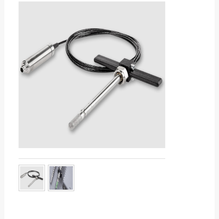
服务热线：13760205028
差变送器
尘埃粒子计数器
露点仪
联系邮箱：liu56817@126.com
张力仪
测力计/推拉力计/
扭矩仪
转速表，频闪仪
色差仪光泽仪
气体检测仪
噪音计