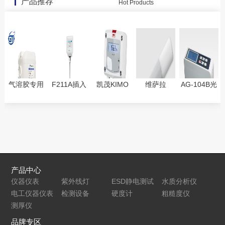
产品推荐
Hot Products
气溶胶专用
F211A插入
凯茂KIMO
维萨拉
AG-104B光
油PAO-
式热式质量
TH110温湿
Vaisala
泽度计
4（气溶胶
流量计
度变送器
GMP252二
原液、检漏
F211B适用
氧化碳CO₂
仪专用油）
于管径
测量探头
DN20 ~
DN1000
产品中心
仪器仪表
紫外线灯
ESD静电测试
水质分析仪
电工仪器仪表
检测设备
仪
硬度计
粗糙度仪
测厚仪
品牌专区