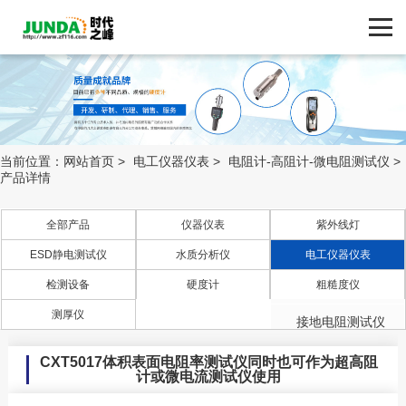
网站首页
产品中心
产品中心
ZF116.COM
品牌中心
当前位置：
网站首页
>
电工仪器仪表
>
电阻计-高阻计-微电阻测试仪
>
产品详情
新闻动态
全部产品
仪器仪表
紫外线灯
技术支持
ESD静电测试仪
水质分析仪
电工仪器仪表
检测设备
硬度计
粗糙度仪
绝缘电阻测试仪
客户案例
测厚仪
接地电阻测试仪
联系我们
四探针测试仪
CXT5017体积表面电阻率测试仪同时也可作为超高阻
计或微电流测试仪使用
万用表