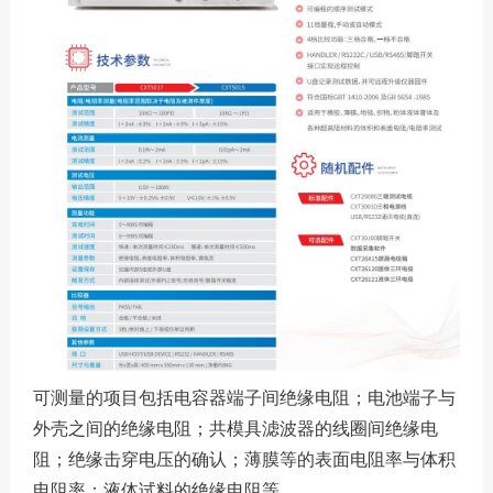
可测量的项目包括电容器端子间绝缘电阻；电池端子与
外壳之间的绝缘电阻；共模具滤波器的线圈间绝缘电
阻；绝缘击穿电压的确认；薄膜等的表面电阻率与体积
电阻率；液体试料的绝缘电阻等。