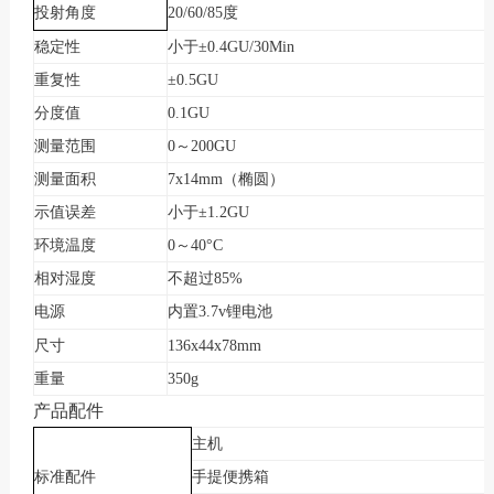
20/60/85
度
投射角度
稳定性
小于±
0.4GU/30Min
重复性
±
0.5GU
分度值
0.1GU
测量范围
0
～
200GU
测量面积
7x14mm
（椭圆）
示值误差
小于±
1.2GU
环境温度
0
～
40
°
C
相对湿度
不超过
85%
内置
3.7v
锂电池
电源
尺寸
136x44x78mm
重量
350g
产品配件
主机
标准配件
手提便携箱