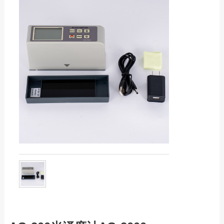
服务热线：13760205028
差变送器
尘埃粒子计数器
露点仪
联系邮箱：liu56817@126.com
张力仪
测力计/推拉力计/
扭矩仪
转速表，频闪仪
色差仪光泽仪
气体检测仪
噪音计