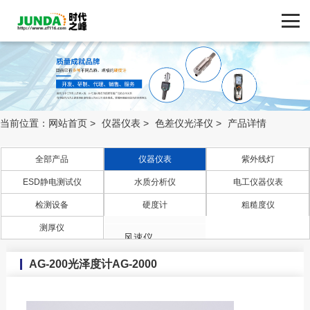
网站首页
产品中心
产品中心
ZF116.COM
品牌中心
当前位置：
网站首页
>
仪器仪表
>
色差仪光泽仪
>
产品详情
新闻动态
全部产品
仪器仪表
紫外线灯
ESD静电测试仪
水质分析仪
电工仪器仪表
照度计
技术支持
检测设备
硬度计
粗糙度仪
流量计
客户案例
测厚仪
风速仪
AG-200光泽度计AG-2000
温度计
联系我们
压力计/差压仪/压