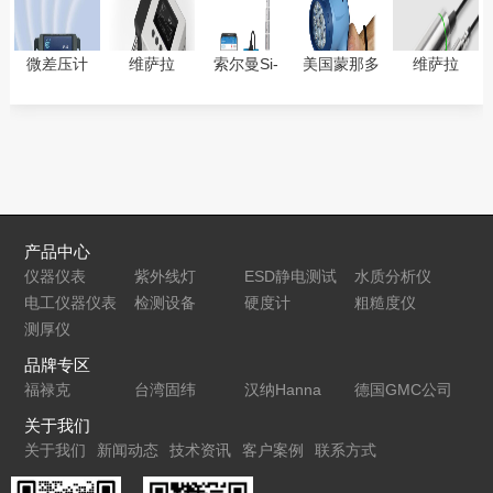
微差压计
维萨拉
索尔曼Si-
美国蒙那多
维萨拉
GTI130微差
Vaisala
VH3热线式
Nova-
DMP7智能
压变送器
HMT370EX
风速仪
Pro300频闪
型露点和温
本质安全型
仪
度探头
温湿度变送
器
产品中心
仪器仪表
紫外线灯
ESD静电测试
水质分析仪
电工仪器仪表
检测设备
仪
硬度计
粗糙度仪
测厚仪
品牌专区
福禄克
台湾固纬
汉纳Hanna
德国GMC公司
关于我们
关于我们
新闻动态
技术资讯
客户案例
联系方式