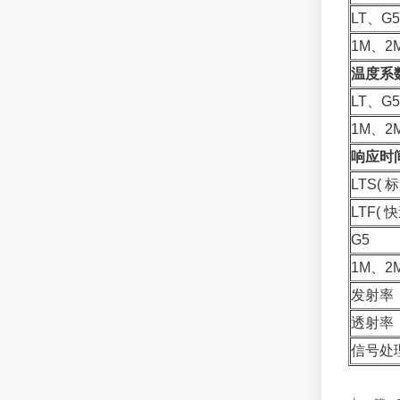
LT、G5
1M、2
温度系
LT、G5
1M、2
响应时
LTS( 
LTF( 快
G5
1M、2
发射率
透射率
信号处