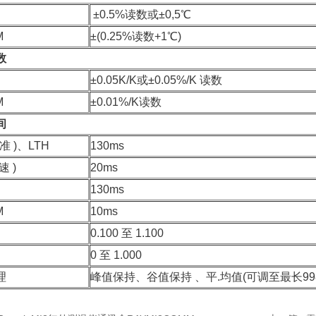
±0.5%读数或±0,5℃
M
±(0.25%读数+1℃)
数
±0.05K/K或±0.05%/K 读数
M
±0.01%/K读数
间
标准 )、LTH
130ms
速 )
20ms
130ms
M
10ms
0.100 至 1.100
0 至 1.000
理
峰值保持、谷值保持 、平.均值(可调至最长998