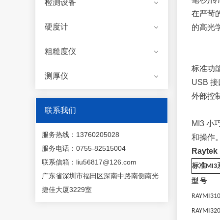
检测设备
在严苛的
硬度计
的高光学
粗糙度仪
标准功
测厚仪
USB
外部控
联系我们
MI3
服务热线：13760205028
和操作
服务电话：0755-82515004
Rayte
联系信箱：liu56817@126.com
标准
MI3
广东省深圳市福田区深南中路南侧南光
型
号
捷佳大厦3229室
RAYMI310
RAYMI320