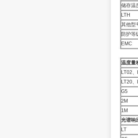
储存温
LTH
其他型
防护等
EMC
温度量
LT02、
LT20、
G5
2M
1M
光谱响
LT