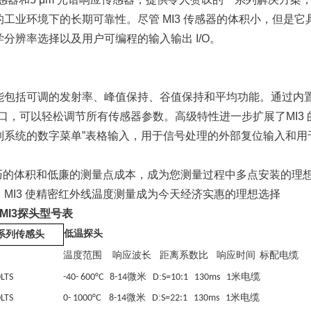
工业环境下的长期可靠性。尽管 MI3 传感器的体积小，但是它具
分辨率选择以及用户可编程的输入输出 I/O。
能包括可调的发射率、峰值保持、谷值保持和平均功能。通过内置的用
 接口，可以轻松调节所有传感器参数。高级特性进一步扩展了MI
制系统的数字菜单”表格输入，用于信号处理的外部复位输入和用
 小巧的体积和低廉的测量点成本，成为您测量过程中多点安装的理想
。MI3 使精密红外线温度测量成为今天经济实惠的理想选择
k MI3探头型号表
低温探头
系列传感头
温度范围
响应波长
距离系数比
响应时间
标配电缆
微米
:
米电缆
LTS
-40- 600°C 8-14
D
S=10:1 130ms 1
微米
:
米电缆
LTS
0- 1000°C 8-14
D
S=22:1 130ms 1