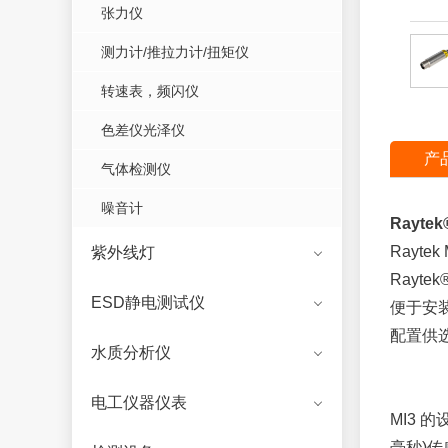
张力仪
测力计/推拉力计/扭矩仪
转速表，频闪仪
色差仪光泽仪
产
气体检测仪
噪音计
Rayte
Rayt
紫外线灯
Rayt
ESD静电测试仪
便于安
配置供
水质分析仪
电工仪器仪表
MI3 
毫秒)