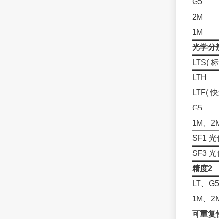
G5
2M
1M
光学分辨
LTS( 标
LTH
LTF( 快
G5
1M、2
SF1 
SF3 
精度2
LT、G5
1M、2
可重复