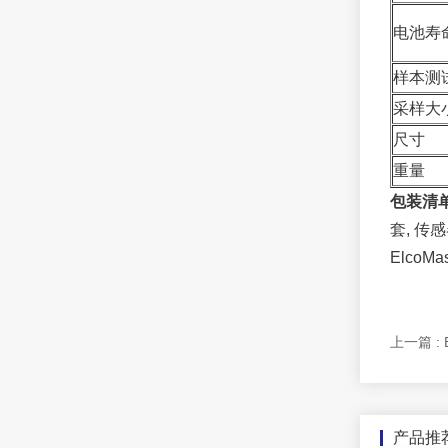
电池寿
样本测
采样大
尺寸
重量
包装清
套, 传感
ElcoMa
上一篇 : 
产品推