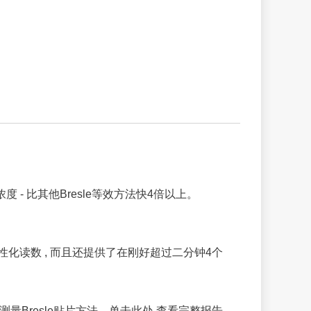
浓度 - 比其他Bresle等效方法快4倍以上。
 示了个性化读数 , 而且还提供了在刚好超过二分钟4个
相当于测量Bresle贴片方法。单击此处 查看完整报告。