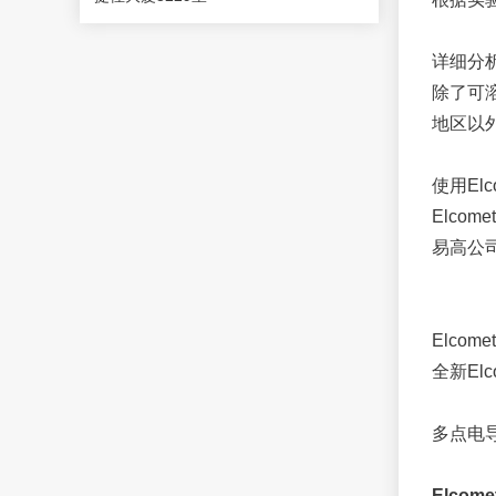
详细分
除了可溶
地区以
使用Elc
Elcom
易高公司
Elcom
全新El
多点电导
Elco