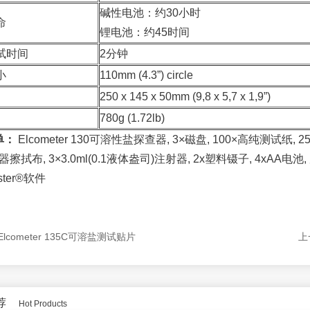
碱性电池：约30小时
命
锂电池：约45时间
试时间
2分钟
小
110mm (4.3”) circle
250 x 145 x 50mm (9,8 x 5,7 x 1,9”)
780g (1.72lb)
单：
Elcometer 130可溶性盐探查器, 3×磁盘, 100×高纯测试纸, 25
器擦拭布, 3×3.0ml(0.1液体盎司)注射器, 2x塑料镊子, 4xAA电
ster®软件
Elcometer 135C可溶盐测试贴片
上
荐
Hot Products