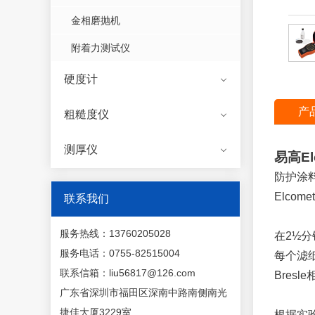
金相磨抛机
附着力测试仪
硬度计
产
粗糙度仪
测厚仪
易高El
防护涂
Elco
联系我们
服务热线：13760205028
在2½分
服务电话：0755-82515004
每个滤纸
联系信箱：liu56817@126.com
Bresl
广东省深圳市福田区深南中路南侧南光
捷佳大厦3229室
根据实验