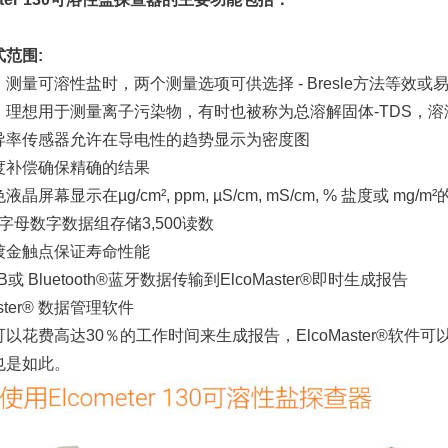
范围:
：
测量可溶性盐时，两个测量选项可供选择 - Bresle方法等效或
：
理想用于测量离子污染物，有时也被称为总溶解固体-TDS，溶
导率传感器允许在导电性的趋势显示为密度图
度补偿确保精确的结果
晶屏幕显示在µg/cm², ppm, µS/cm, mS/cm, % 盐度或 mg/m²
00字母数字数据组存储3,500读数
镀金触点保证寿命性能
或 Bluetooth®蓝牙数据传输到ElcoMaster®即时生成报告
aster® 数据管理软件
以花费高达30％的工作时间来生成报告，ElcoMaster®软件
也是如此。