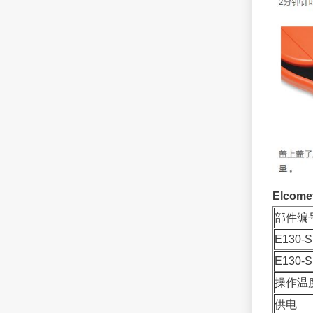
Elco
部件编
E130-
E130-
操作温
供电