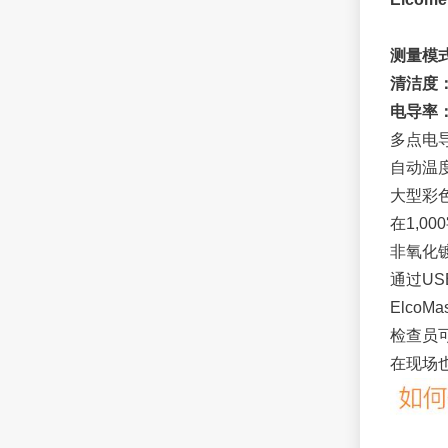
测量模式
清洁度
电导率
多点电
自动温
大型彩色液
在1,0
非氧化
通过USB
ElcoM
检查员可
在现场