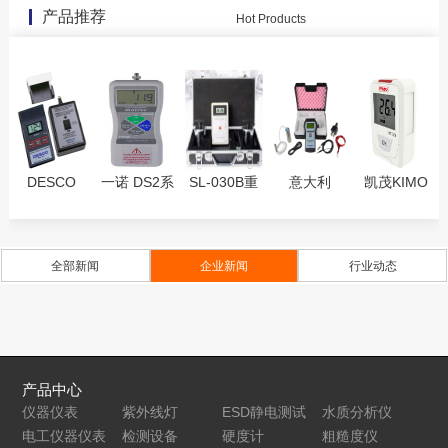
产品推荐
Hot Products
DESCO
一诺 DS2系
SL-030B重
意大利
凯茂KIMO
19442静电
列推拉力计
锤式表面电
DESCO
KH50温湿度
场测试仪
DS2-
阻测试仪
19431人体
记录仪
1000N/DS2-
行走静电测
全部新闻
企业新闻
行业动态
500N/DS2-
试仪Body
200N/DS2-
Voltage
100N
Meter
产品中心
仪器仪表
紫外线灯
ESD静电测试
水质分析仪
电工仪器仪表
检测设备
仪
硬度计
粗糙度仪