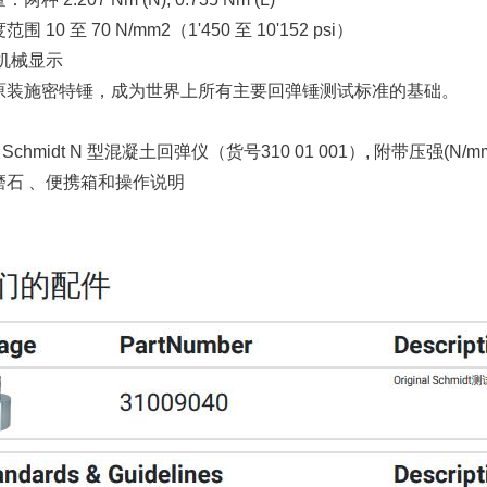
 10 至 70 N/mm2（1'450 至 10'152 psi）
机械显示
原装施密特锤，成为世界上所有主要回弹锤测试标准的基础。
nal Schmidt N 型混凝土回弹仪（货号310 01 001）, 附带压强(N/
磨石 、便携箱和操作说明