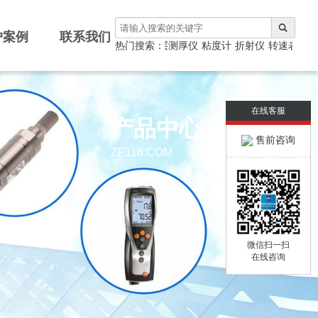
户案例
联系我们
测厚仪
热门搜索：
涂层测厚仪
粘度计
折射仪
转速表
光泽
在线客服
产品中心
售前咨询
ZF116.COM
微信扫一扫
在线咨询