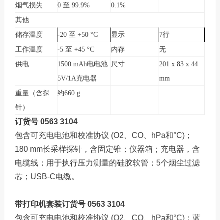
烟气损失
0
至
99.9%
0.1%
其他
储存温度
-20
至
+50
°
C
显示
7
行
工作温度
-5
至
+45
°
C
内存
无
供电
1500 mAh
电电池
尺寸
201 x 83 x 44
5V/1A
充电器
mm
重量（含探
约
660 g
针）
订货号 0563 3104
包含可充电电池和校准协议 (O2、CO、hPa和°C)；
180 mm长采样探针，含固定锥；仪器箱；充电器，含
电缆线；用于执行压力测量的硅胶软管；5个烟尘过滤
芯；USB-C电缆。
带打印机套装订货号 0563 3104
包含可充电电池和校准协议 (O2、CO、hPa和°C)；蓝