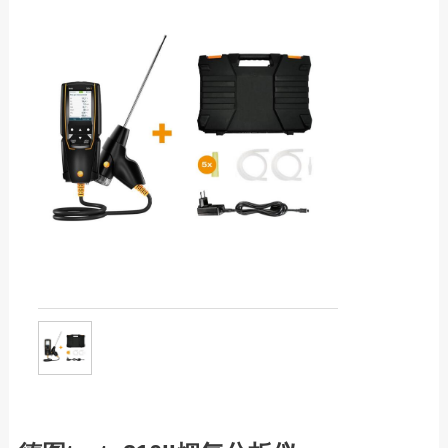
服务热线：13760205028
差变送器
尘埃粒子计数器
露点仪
联系邮箱：liu56817@126.com
张力仪
测力计/推拉力计/
扭矩仪
转速表，频闪仪
色差仪光泽仪
气体检测仪
噪音计