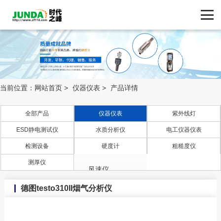
网站首页
产品中心
产品中心
ZF116.COM
品牌中心
当前位置：
网站首页
>
仪器仪表
>
产品详情
新闻动态
全部产品
仪器仪表
紫外线灯
ESD静电测试仪
水质分析仪
电工仪器仪表
照度计
技术支持
检测设备
硬度计
粗糙度仪
流量计
客户案例
测厚仪
风速仪
德图testo310II烟气分析仪
温度计
联系我们
压力计/差压仪/压