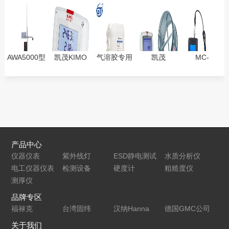
AWA5000型
凯茂KIMO
气溶胶专用
凯茂
MC-
环境噪声自
CP211-R多
油PAO-
DEBIMO翼
7828SOIL
动监测仪
功能微差压
4（气溶胶
型平均式风
土壤水分仪
变送器
原液、检漏
速测片SPI2-
仪专用油）
CVF1智能
型差压风速
风量模块
产品中心
仪器仪表
紫外线灯
ESD静电测试
水质分析仪
电工仪器仪表
检测设备
仪
硬度计
粗糙度仪
测厚仪
品牌专区
福禄克
台湾固纬
汉纳Hanna
德国GMC公司
关于我们