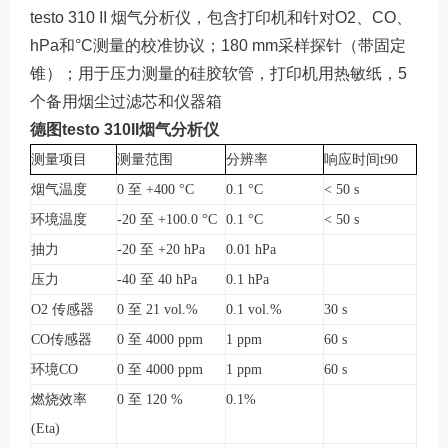
testo 310 II 烟气分析仪，包含打印机和针对O2、CO、
hPa和°C测量的校准协议；180 mm采样探针（带固定
锥）；用于压力测量的硅胶软管，打印机用热敏纸，5
个备用烟尘过滤芯和仪器箱
德图testo 310II烟气分析仪
测量项目
测量范围
分辨率
响应时间
t90
烟气温度
0
至
+400
°
C
0.1
°
C
< 50 s
环境温度
-20
至
+100.0
°
C
0.1
°
C
< 50 s
抽力
-20
至
+20 hPa
0.01 hPa
压力
-40
至
40 hPa
0.1 hPa
O2
传感器
0
至
21 vol.%
0.1 vol.%
30 s
CO
传感器
0
至
4000 ppm
1 ppm
60 s
环境
CO
0
至
4000 ppm
1 ppm
60 s
燃烧效率
0
至
120 %
0.1%
(Eta)